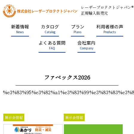
レーザープロテクトジャパン®
正規輸入販売元
新着情報
カタログ
プラン
利用者様の声
News
Catalog
Plans
Products
よくある質問
会社案内
FAQ
Company
ファベックス2026
%e3%83%95%e3%82%a1%e3%83%99%e3%83%83%e3%8
展示会情報
展示会情報